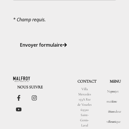
* Champ requis.
Envoyer formulaire
CONTACT
MENU
Votre
NOUS SUIVRE
Villa
Notre
projet
Mercedes
153A Rte
maison
Etre
de Vourles
69320
revendeur
Nos
Saint-
Genis-
valeurs
Boutique
Laval