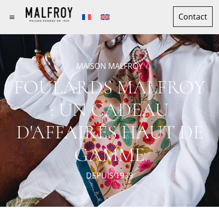
Contact
MAISON MALFROY
FOULARDS MALFROY
: UN CADEAU
D'AFFAIRES HAUT DE
GAMME
DEPUIS 1939