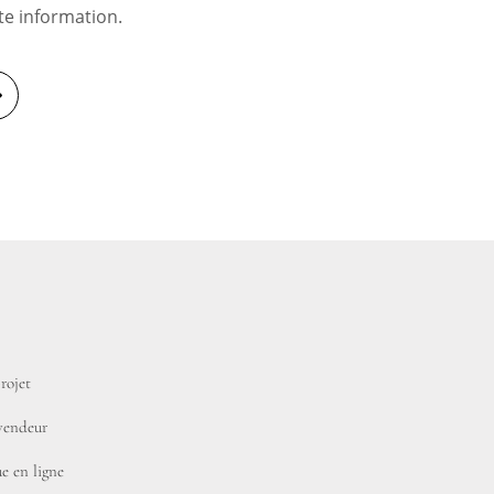
e information.
rojet
evendeur
e en ligne