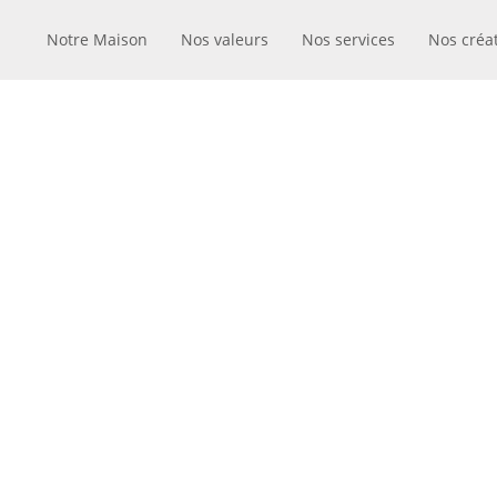
Notre Maison
Nos valeurs
Nos services
Nos créa
CADEAUX
UN FOU