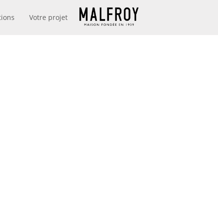
tions
Votre projet
MAISON MALFROY
DEPUIS 1939
 D’AFFAIRES
LARD PERSO