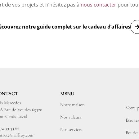
rt de vos projets et n’hésitez pas à
nous contacter
pour tout
couvrez notre guide complet sur le cadeau d’affaires
ONTACT
MENU
lla Mercedes
Notre maison
Votre p
3A Rte de Vourles 69320
int-Genis-Laval
Nos valeurs
Etre r
72 39 33 66
Nos services
Boutiqu
ntact@malfroy.com