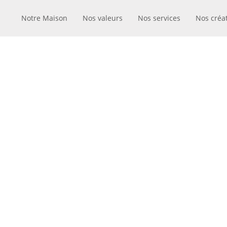
Notre Maison
Nos valeurs
Nos services
Nos créa
DES CA
PRESTIG