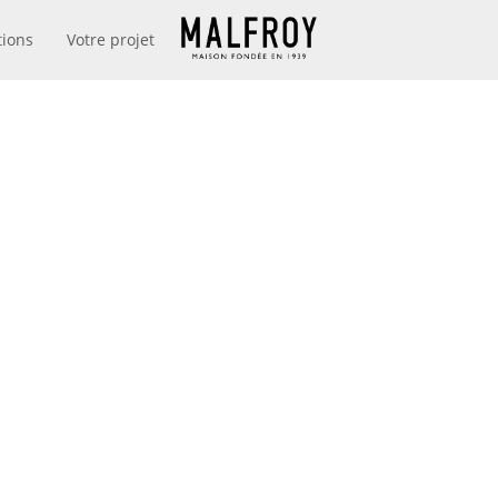
tions
Votre projet
MAISON MALFROY
DEPUIS 1939
DEAUX D’AFF
E AVEC LES 