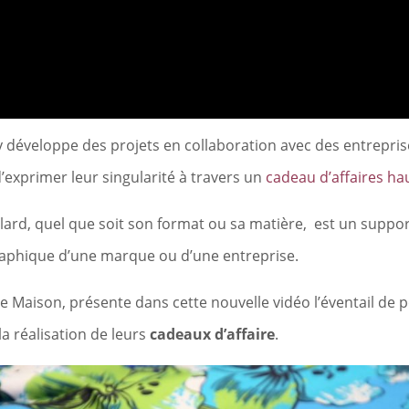
y développe des projets en collaboration avec des entreprise
d’exprimer leur singularité à travers un
cadeau d’affaires h
lard, quel que soit son format ou sa matière, est un support
graphique d’une marque ou d’une entreprise.
 Maison, présente dans cette nouvelle vidéo l’éventail de po
a réalisation de leurs
cadeaux d’affaire
.