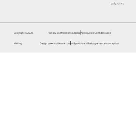
créations
Copyright ©2026
Plan du site
Mentions Légales
Politique de Confidentialité
Malfroy
Design www.maiteanta.com
Intégration et développement e-conception